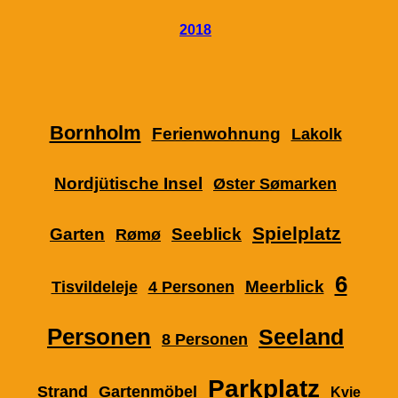
2018
Bornholm
Ferienwohnung
Lakolk
Nordjütische Insel
Øster Sømarken
Spielplatz
Garten
Seeblick
Rømø
6
Meerblick
Tisvildeleje
4 Personen
Personen
Seeland
8 Personen
Parkplatz
Strand
Gartenmöbel
Kvie