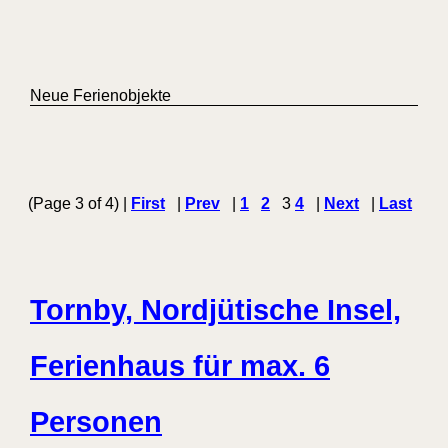
Neue Ferienobjekte
(Page 3 of 4) |
First
|
Prev
|
1
2
3
4
|
Next
|
Last
Tornby, Nordjütische Insel,
Ferienhaus für max. 6
Personen