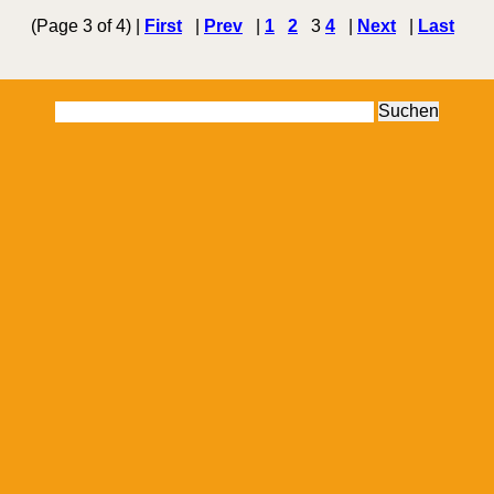
(Page 3 of 4) |
First
|
Prev
|
1
2
3
4
|
Next
|
Last